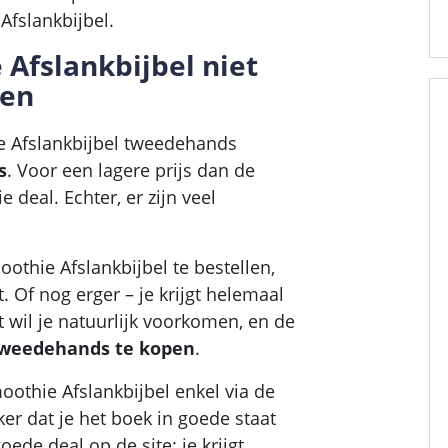
Afslankbijbel.
Afslankbijbel niet
pen
ie Afslankbijbel tweedehands
s
. Voor een lagere prijs dan de
ie deal. Echter, er zijn veel
othie Afslankbijbel te bestellen,
 Of nog erger – je krijgt helemaal
at wil je natuurlijk voorkomen, en de
tweedehands te kopen
.
othie Afslankbijbel enkel via de
ker dat je het boek in goede staat
oede deal op de site: je krijgt