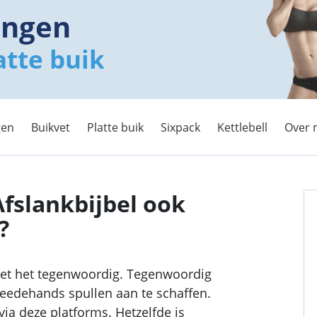
ingen
atte buik
gen
Buikvet
Platte buik
Sixpack
Kettlebell
Over 
fslankbijbel ook
?
et het tegenwoordig. Tegenwoordig
weedehands spullen aan te schaffen.
via deze platforms. Hetzelfde is