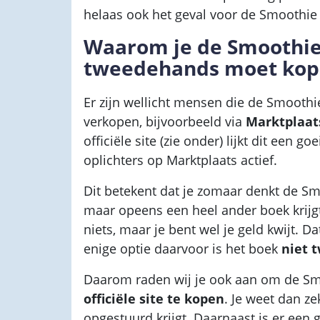
helaas ook het geval voor de Smoothie 
Waarom je de Smoothie 
tweedehands moet ko
Er zijn wellicht mensen die de Smooth
verkopen, bijvoorbeeld via
Marktplaat
officiële site (zie onder) lijkt dit een goe
oplichters op Marktplaats actief.
Dit betekent dat je zomaar denkt de Smo
maar opeens een heel ander boek krijgt.
niets, maar je bent wel je geld kwijt. D
enige optie daarvoor is het boek
niet 
Daarom raden wij je ook aan om de Smo
officiële site te kopen
. Je weet dan ze
opgestuurd krijgt. Daarnaast is er een g