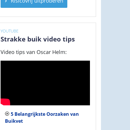
Risicovrij uitproberen
YOUTUBE
Strakke buik video tips
Video tips van Oscar Helm:
5 Belangrijkste Oorzaken van
Buikvet