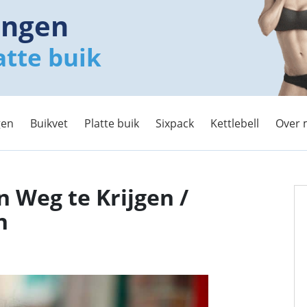
ingen
atte buik
gen
Buikvet
Platte buik
Sixpack
Kettlebell
Over 
n Weg te Krijgen /
n