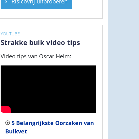
Risicovrij uitproberen
YOUTUBE
Strakke buik video tips
Video tips van Oscar Helm:
5 Belangrijkste Oorzaken van
Buikvet