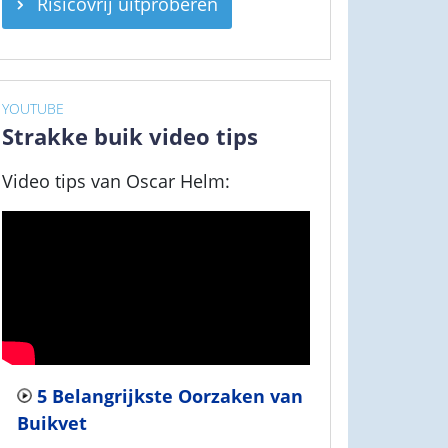
Risicovrij uitproberen
YOUTUBE
Strakke buik video tips
Video tips van Oscar Helm:
5 Belangrijkste Oorzaken van
Buikvet