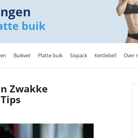
ingen
atte buik
gen
Buikvet
Platte buik
Sixpack
Kettlebell
Over 
en Zwakke
 Tips