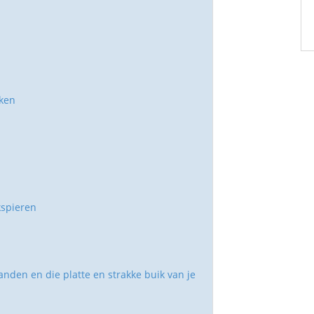
rken
kspieren
anden en die platte en strakke buik van je